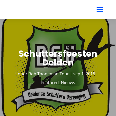
Schuttersfeesten
Delden
door
Rob Toonen on Tour
|
sep 1, 2018
|
Featured
,
Nieuws