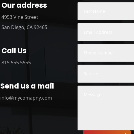
Our address
4953 Vine Street
San Diego, CA 92465
Call Us
815.555.5555
Send us a mail
info@mycomapny.com