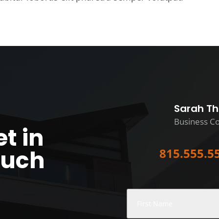
Sarah T
Business Co
t in
ouch
815.555.5