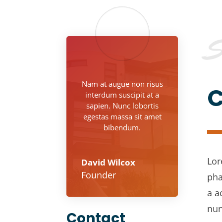
S
Nam at augue non risus
C
interdum suscipit at a
sapien. Nunc lobortis
egestas massa sit amet
bibendum.
Lor
David Wilcox
Founder
pha
a a
nun
Contact