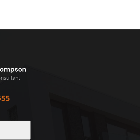
hompson
nsultant
555