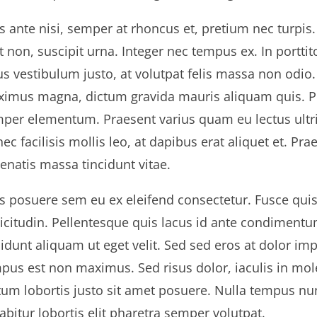
s ante nisi, semper at rhoncus et, pretium nec turpis
it non, suscipit urna. Integer nec tempus ex. In porttito
us vestibulum justo, at volutpat felis massa non odio. 
imus magna, dictum gravida mauris aliquam quis. P
per elementum. Praesent varius quam eu lectus ultric
ec facilisis mollis leo, at dapibus erat aliquet et. Pr
enatis massa tincidunt vitae.
s posuere sem eu ex eleifend consectetur. Fusce quis 
licitudin. Pellentesque quis lacus id ante condiment
cidunt aliquam ut eget velit. Sed sed eros at dolor i
pus est non maximus. Sed risus dolor, iaculis in mol
tum lobortis justo sit amet posuere. Nulla tempus nu
abitur lobortis elit pharetra semper volutpat.