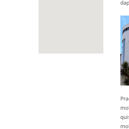
dap
Pra
mol
qui
mol