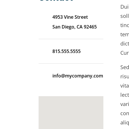
Dui
sol
4953 Vine Street
tin
San Diego, CA 92465
tem
dic
815.555.5555
Cur
Sed
info@mycompany.com
ris
vit
lec
var
con
ali