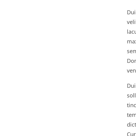
Dui
vel
lac
max
sem
Don
ven
Dui
sol
tin
tem
dic
Cur