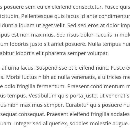
s posuere sem eu ex eleifend consectetur. Fusce quis 
licitudin. Pellentesque quis lacus id ante condiment
cidunt aliquam ut eget velit. Sed sed eros at dolor i
pus est non maximus. Sed risus dolor, iaculis in mol
tum lobortis justo sit amet posuere. Nulla tempus nu
abitur lobortis elit pharetra semper volutpat.
 at urna lacus. Suspendisse et eleifend nunc. Fusce eu
us. Morbi luctus nibh ac nulla venenatis, a ultricies 
ae odio fringilla fermentum. Praesent condimentum mau
tus tempus. Vestibulum quis porta justo, ut venenatis 
ius nibh maximus semper. Curabitur quis posuere nun
sequat consequat. Praesent eleifend fringilla sodal
quam. Integer sed aliquet ex, sodales molestie augue