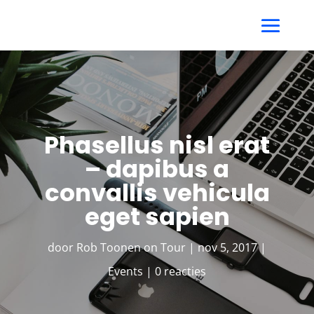
Phasellus nisl erat
– dapibus a
convallis vehicula
eget sapien
door
Rob Toonen on Tour
|
nov 5, 2017
|
Events
|
0 reacties